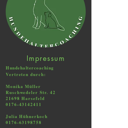
Impressum
Hundehaltercoaching
Vertreten durch:
Monika Müller
Ruschwedeler Str. 42
21698 Harsefeld
0176-43142411
Julia Hühnerkoch
0176-63198758