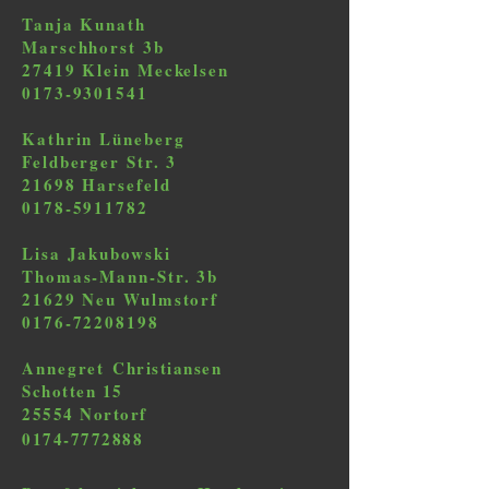
Tanja Kunath
Marschhorst 3b
27419 Klein Meckelsen
0173-9301541
Kathrin Lüneberg
Feldberger Str. 3
21698 Harsefeld
0178-5911782
Lisa Jakubowski
Thomas-Mann-Str. 3b
21629 Neu Wulmstorf
0176-72208198
Annegret
Christiansen
Schotten 15
25554 Nortorf
0174-7772888